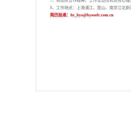
7、有团队合作精神，工作主动性和责任心强
8、工作地点：上海浦江、昆山、南京江北新
简历投递：hr_byo@byosoft.com.cn