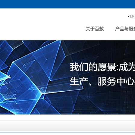
▪
EN
关于百敖
产品与服